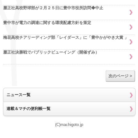
履正社高校野球部が２月２５日に豊中市役所訪問◆中止
豊中市が電力の調達に関する環境配慮方針を策定
梅花高校チアリーディング部「レイダース」に「豊中かがやき大賞 」
履正社決勝戦でパブリックビューイング（開催ずみ）
次のページ >
ニュース一覧
連載＆マチの便利帳一覧
(C)machigoto.jp