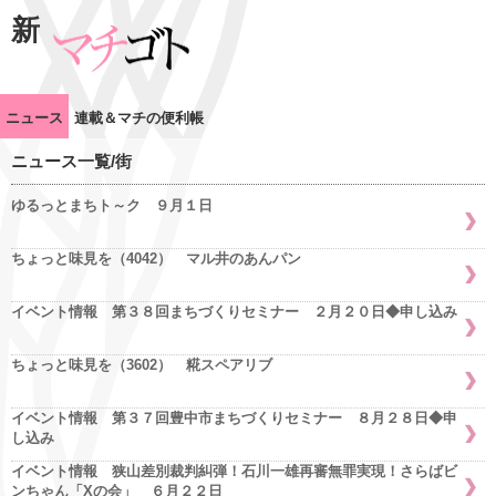
新
ニュース
連載＆マチの便利帳
ニュース一覧/街
ゆるっとまちト～ク ９月１日
ちょっと味見を（4042） マル井のあんパン
イベント情報 第３８回まちづくりセミナー ２月２０日◆申し込み
ちょっと味見を（3602） 糀スペアリブ
イベント情報 第３７回豊中市まちづくりセミナー ８月２８日◆申
し込み
イベント情報 狭山差別裁判糾弾！石川一雄再審無罪実現！さらばビ
ンちゃん「Xの会」 ６月２２日