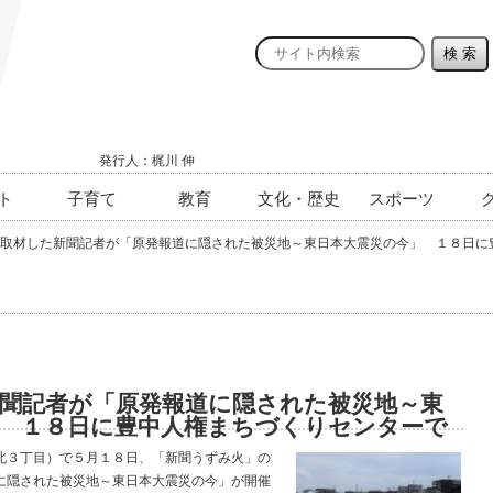
発行人：梶川 伸
ト
子育て
教育
文化・歴史
スポーツ
取材した新聞記者が「原発報道に隠された被災地～東日本大震災の今」 １８日に
聞記者が「原発報道に隠された被災地～東
」 １８日に豊中人権まちづくりセンターで
３丁目）で５月１８日、「新聞うずみ火」の
に隠された被災地～東日本大震災の今」が開催