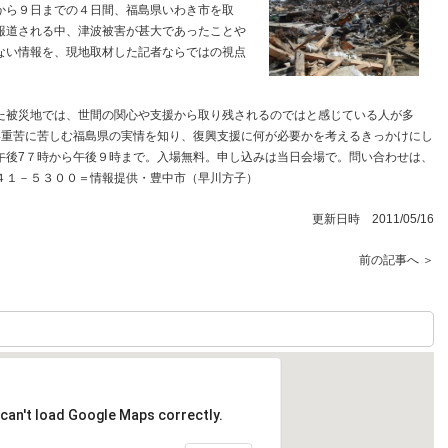
から９日までの４日間、福島県いわき市を取
報道される中、津波被害が甚大であったことや
ない情報を、現地取材した記者ならではの視点
被災地では、世間の関心や支援から取り残されるのではと感じている人が多
4重苦に苦しむ福島県の実情を知り、復興支援に何が必要かを考えるきっかけにし
午後7７時から午後９時まで。入場無料。申し込みは当日会場で。問い合わせは、
４１－５３００＝情報提供・豊中市（早川方子）
更新日時 2011/05/16
前の記事へ ＞
can't load Google Maps correctly.