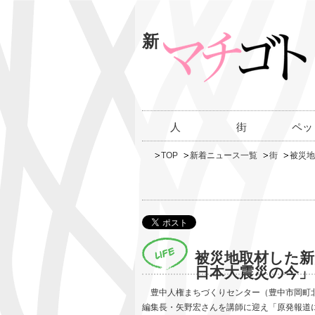
新
人
街
ペッ
TOP
新着ニュース一覧
街
被災地
被災地取材した新
日本大震災の今
豊中人権まちづくりセンター（豊中市岡町北
編集長・矢野宏さんを講師に迎え「原発報道