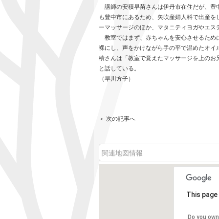
講師の安積早苗さんは伊丹市在住だが、豊中
も豊中市にあるため、矢吹産婦人科で出産を
ーマッサージのほか、マタニティヨガやエス
教室ではまず、赤ちゃんを安心させるために
裸にし、声をかけながら手の平で温めたオイ
積さんは「教室で覚えたマッサージを上のお
と話している。
（早川方子）
＜ 次の記事へ
関連地図情報
This page 
Do you own