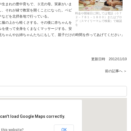
生まれの豊中育ちで、３児の母。実家がいま
し、それが縁で教室を開くことになった。ベビ
料金や開催日に関しては電話（０７
テなどを北摂各地で行っている。
２－７８１－１８００）またはブロ
グ（スマイリーマムで検索）で確認
服の上から軽くさする。その後に赤ちゃんを
を
ルを使って全身をくまなくマッサージする。安
兄ちゃんやお姉ちゃんたちにもして、親子だけの時間を作ってあげてください」
更新日時 2012/11/10
前の記事へ ＞
can't load Google Maps correctly.
OK
 this website?