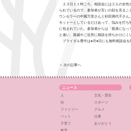
２３日１１時ごろ、相談会には２人の女性が
られているので、参加者が互いの顔を見るこ
ウンセラーの中園万里さんと杉田満代子さん
モットーとしているだけあって、悩みを打ち
に包まれていた。参加者からは「親身になっ
と違い、親戚やご近所に相談を持ちかけにく
ブライダル豊中は●月●日にも無料相談会を
＜ 次の記事へ
ニュース
人
文化・歴史
街
スポーツ
ファミリー
グルメ
ペット
仕事
子育て
ありがとう
教育