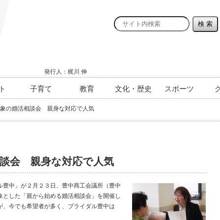
発行人：梶川 伸
ト
子育て
教育
文化・歴史
スポーツ
象の婚活相談会 親身な対応で人気
談会 親身な対応で人気
豊中」が２月２３日、豊中商工会議所（豊中
象とした「親から始める婚活相談会」を開催し
が、今でも希望者が多く、ブライダル豊中は
。