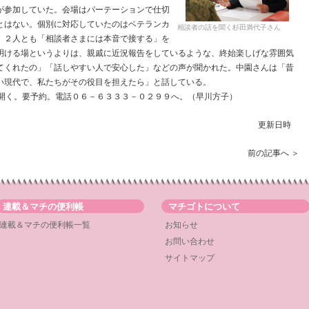
参加していた。会場はパーテーションで仕切
とはない。個別に対応していたのはベテランカ
相談者の話を聞く杉田満代子さん
。２人とも「相談者さまには本音で接する」を
明ける場というよりは、親戚に近況報告をしているような、終始楽しげな雰囲気
てくれたの」「話しやすい人で安心した」などの声が聞かれた。中園さんは「昔
い現代で、私たちがその役目を担えたら」と話している。
開く。要予約。電話０６－６３３３－０２９９へ。（早川方子）
更新日時
前の記事へ ＞
連載＆マチの便利帳
マチゴトについて
連載＆マチの便利帳一覧
お知らせ
お問い合わせ
サイトマップ