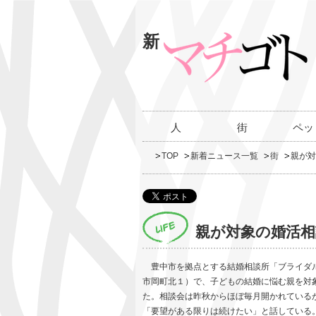
新
人
街
ペッ
TOP
新着ニュース一覧
街
親が対
親が対象の婚活相
豊中市を拠点とする結婚相談所「ブライダル
市岡町北１）で、子どもの結婚に悩む親を対
た。相談会は昨秋からほぼ毎月開かれている
「要望がある限りは続けたい」と話している