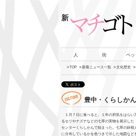
新
人
街
ペッ
TOP
新着ニュース一覧
文化歴史
豊中・くらしか
１月７日に食べると、１年の邪気をはらい万
るセリやナズナなどの七草の実物を展示した
センターくらしかんで始まった。七草の鉢植
に分布しているかを色つきで示した地図など