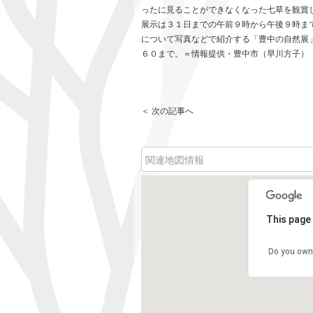
ったに見ることができなくなった七草を観賞
展示は３１日までの午前９時から午後９時ま
について写真などで紹介する「豊中の自然展
６０まで。＝情報提供・豊中市（早川方子）
＜ 次の記事へ
関連地図情報
This page 
Do you own