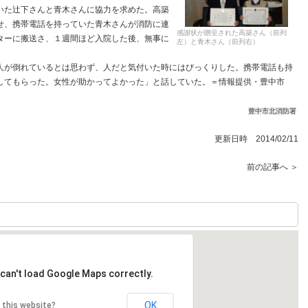
いた辻下さんと青木さんに協力を求めた。高築
せ、携帯電話を持っていた青木さんが消防に連
感謝状が贈呈された高築さん（前列
ターに搬送さ、１週間ほど入院した後、無事に
左）と青木さん（前列右）
が倒れているとは思わず、人だと気付いた時にはびっくりした。携帯電話も持
してもらった。女性が助かってよかった」と話していた。＝情報提供・豊中市
豊中市北消防署
更新日時 2014/02/11
前の記事へ ＞
can't load Google Maps correctly.
OK
 this website?