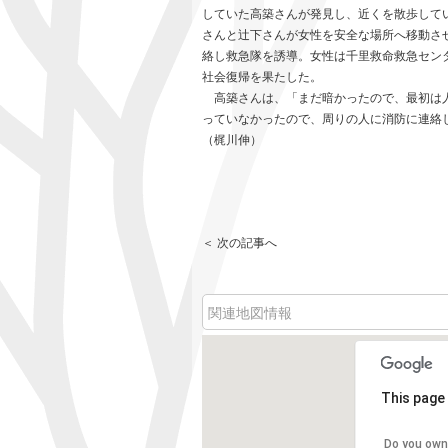
していた高築さんが発見し、近くを散歩して
さんと辻下さんが女性を安全な場所へ移動さ
絡し救急隊を誘導。女性は千里救命救急セン
社会復帰を果たした。
高築さんは、「まだ暗かったので、最初は人
っていなかったので、周りの人に消防に連絡
（梶川伸）
＜ 次の記事へ
関連地図情報
This page 
Do you own