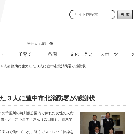
発行人：梶川 伸
ト
子育て
教育
文化・歴史
スポーツ
人命救助に協力した３人に豊中市北消防署が感謝状
た３人に豊中市北消防署が感謝状
の千里川の河川敷公園内で倒れた女性の人命
野西）と、辻下冨美子さん（宮山町）、青木早
園内で倒れていた。近くでストレッチ体操を