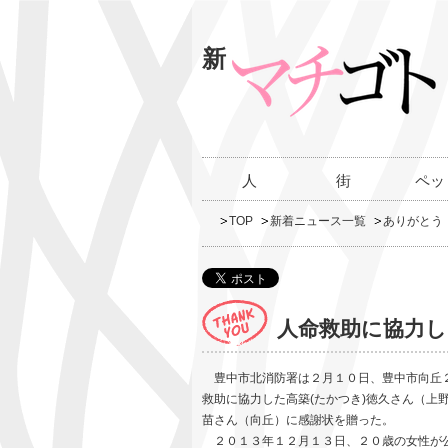
新
人
街
ペッ
TOP
新着ニュース一覧
ありがとう
人命救助に協力し
豊中市北消防署は２月１０日、豊中市向丘２
救助に協力した高築(たかつき)徳久さん（上
苗さん（向丘）に感謝状を贈った。
２０１３年１２月１３日、２０歳の女性が公