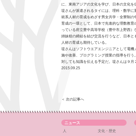
に、東南アジアの文化を学び、日本の文化を
堤さんが派遣されるタイには、理科・数学に
術系人材の育成をめざす男女共学・全寮制の
育成の一環として、日本で先進的な理数教育
っている府立豊中高等学校（豊中市上野西）
姉妹校の締結を結び交流を行うなど、日本と
人材の育成も期待している。
堤さんはソフトウエアエンジニアとして電機
施や改善、プログラミング授業の指導を行う
対しても知識を伝える予定だ。堤さんは９月
2015.09.25
＜ 次の記事へ
ニュース
人
文化・歴史