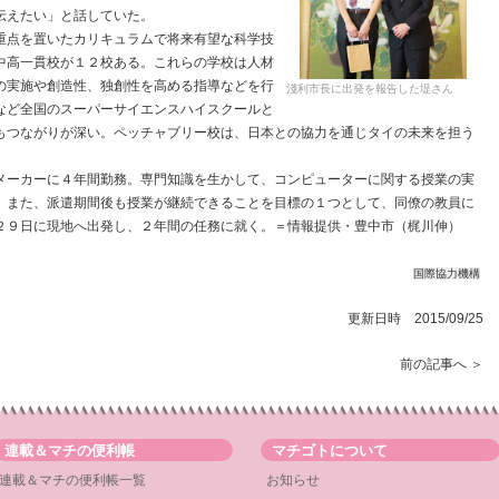
伝えたい」と話していた。
重点を置いたカリキュラムで将来有望な科学技
中高一貫校が１２校ある。これらの学校は人材
の実施や創造性、独創性を高める指導などを行
淺利市長に出発を報告した堤さん
など全国のスーパーサイエンスハイスクールと
もつながりが深い。ペッチャブリー校は、日本との協力を通じタイの未来を担う
メーカーに４年間勤務。専門知識を生かして、コンピューターに関する授業の実
。また、派遣期間後も授業が継続できることを目標の１つとして、同僚の教員に
２９日に現地へ出発し、２年間の任務に就く。＝情報提供・豊中市（梶川伸）
国際協力機構
更新日時 2015/09/25
前の記事へ ＞
連載＆マチの便利帳
マチゴトについて
連載＆マチの便利帳一覧
お知らせ