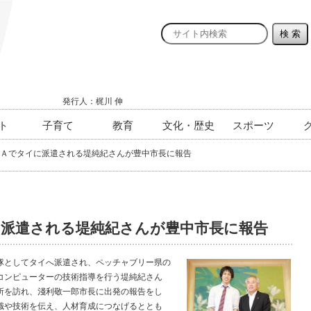
発行人：梶川 伸
ト
子育て
教育
文化・歴史
スポーツ
Ａでタイに派遣される堤純紀さんが豊中市長に報告
に派遣される堤純紀さんが豊中市長に報告
としてタイへ派遣され、ペッチャブリー県の
コンピューターの技術指導を行う堤純紀さん
所を訪れ、淺利敬一郎市長に出発の報告をし
識や技術を伝え、人材育成につなげるととも