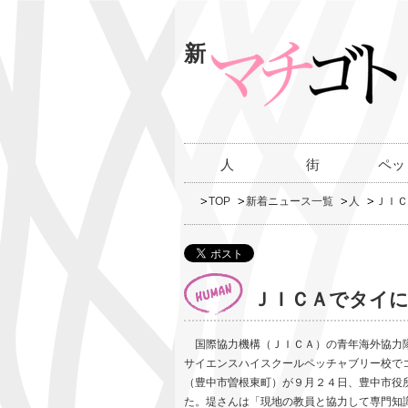
新
人
街
ペッ
TOP
新着ニュース一覧
人
ＪＩＣ
ＪＩＣＡでタイ
国際協力機構（ＪＩＣＡ）の青年海外協力隊
サイエンスハイスクールペッチャブリー校で
（豊中市曽根東町）が９月２４日、豊中市役
た。堤さんは「現地の教員と協力して専門知