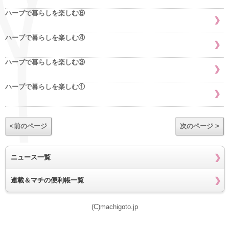
ハーブで暮らしを楽しむ⑥
ハーブで暮らしを楽しむ④
ハーブで暮らしを楽しむ③
ハーブで暮らしを楽しむ①
<前のページ
次のページ >
ニュース一覧
連載＆マチの便利帳一覧
(C)machigoto.jp