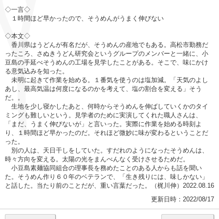
◇一言◇
１時間ほど早かったので、そうめんがうまく伸びない
◇本文◇
香川県はうどんが有名だが、そうめんの産地でもある。高松市勤務だ
ったころ、さぬきうどん研究会というグループのメンバーと一緒に、小
豆島の手延べそうめんの工場を見学したことがある。そこで、味にかけ
る意気込みを知った。
未明に起きて作業を始める。１番気を使うのは塩加減。「天気のよし
あし、最高気温は何度になるのかを考えて、塩の割合を変える」そう
だ。。
生地を少し寝かしたあと、何時からそうめんを伸ばしていくかのタイ
ミングも難しいという。見学者のために実演してくれた職人さんは、
「まだ、うまく伸びないが」と言いった。実際に作業を始める時刻よ
り、１時間ほど早かったのだ。それほど微妙に味が変わるということだ
った。
別の人は、天日干しをしていた。すだれのようになったそうめんは、
時々方向を変える。太陽の光をまんべんなく受けさせるためだ。
小豆島素麺協同組合の理事長を務めたことのある人からも話を聞い
た。そうめん作り６０年のベテランで、「生き残りには、味しかない」
と話した。当たり前のことだが、重い言葉だった。（梶川伸）2022.08.16
更新日時：2022/08/17