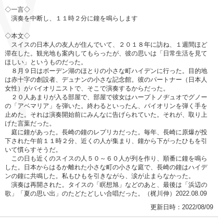
◇一言◇
演奏を中断し、１１時２分に鐘を鳴らします
◇本文◇
スイスの日本人の友人が住んでいて、２０１８年に訪ね、１週間ほど
滞在した。観光地も案内してもらったが、彼の思いは「日常生活を見て
ほしい」というものだった。
８月９日はボーデン湖のほとりの小さな町ハイデンに行った。目的地
は赤十字の創設者、デュナンの小さな記念館。彼のパートナー（日本人
女性）がバイオリニストで、そこで演奏するからだった。
２０人あまりが入る部屋で、部屋で彼女はハープトノヂュオでグノー
の「アベマリア」を弾いた。終わるといったん、バイオリンを弾く手を
止めた。それは演奏開始前にみんなに告げられていた。それが、取り上
げた言葉だった。
庭に鐘があった。長崎の鐘のレプリカだった。毎年、長崎に原爆が投
下された午前１１時２分、近くの人が集まり、鐘から下がったひもを引
いて慣らすそうだ。
この日も近くのスイスの人５０～６０人が列を作り、順番に鐘を鳴ら
した。日本からはるか離れた小さな町の小さな庭で、長崎の鐘はハイデ
ンの鐘に共鳴した。私もひもを引きながら、涙が止まらなかった。
演奏は再開された。タイスの「瞑想旭」などのあと、最後は「浜辺の
歌」「夏の思い出」のたどたどしい合唱だった。（梶川伸）2022.08.09
更新日時：2022/08/09