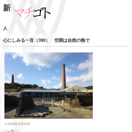
新
人
心にしみる一言（390） 空調は自然の熱で
犬島精錬所美術館
◇一言◇