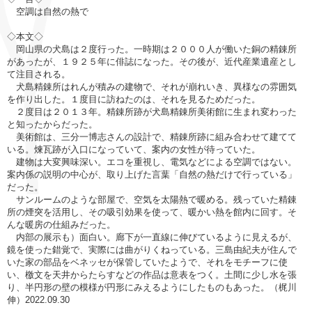
空調は自然の熱で
◇本文◇
岡山県の犬島は２度行った。一時期は２０００人が働いた銅の精錬所
があったが、１９２５年に俳誌になった。その後が、近代産業遺産とし
て注目される。
犬島精錬所はれんが積みの建物で、それが崩れいき、異様なの雰囲気
を作り出した。１度目に訪ねたのは、それを見るためだった。
２度目は２０１３年。精錬所跡が犬島精錬所美術館に生まれ変わった
と知ったからだった。
美術館は、三分一博志さんの設計で、精錬所跡に組み合わせて建てて
いる。煉瓦跡が入口になっていて、案内の女性が待っていた。
建物は大変興味深い。エコを重視し、電気などによる空調ではない。
案内係の説明の中心が、取り上げた言葉「自然の熱だけで行っている」
だった。
サンルームのような部屋で、空気を太陽熱で暖める。残っていた精錬
所の煙突を活用し、その吸引効果を使って、暖かい熱を館内に回す。そ
んな暖房の仕組みだった。
内部の展示も）面白い。廊下が一直線に伸びているように見えるが、
鏡を使った錯覚で、実際には曲がりくねっている。三島由紀夫が住んで
いた家の部品をベネッセが保管していたようで、それをモチーフに使
い、檄文を天井からたらすなどの作品は意表をつく。土間に少し水を張
り、半円形の壁の模様が円形にみえるようにしたものもあった。（梶川
伸）2022.09.30