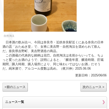
自然淘汰
日本酒の飲み比べ、今回は奈良市・近鉄奈良駅近くにある奈良の日本
酒の店「おたぬき堂」で、女将に美吉野・自然淘汰を奨められて飲ん
だ。奈良県吉野町、美吉野酒造の商品。
この酒蔵の代表的な銘柄は花巴。自然淘汰は名前からいっても、ちょ
っと変ったお酒のようで、説明によると、「醸造年度、醸造時期、貯蔵
期間、購入時期、購入場所により、同じ味わいではないお酒」だそう
だ。純米酒で、アルコール度数は高め。（梶川伸）2025.06.06
更新日時：2025/06/06
<前のニュース
次のニュース >
ニュース一覧