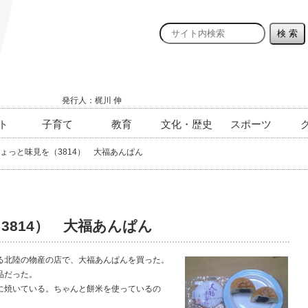
発行人：梶川 伸
ト
子育て
教育
文化・歴史
スポーツ
ょっと味見を（3814） 大福あんぱん
3814） 大福あんぱん
北陸の物産の店で、大福あんぱんを買った。
品だった。
に焼いている。ちゃんと餅米を使っているの