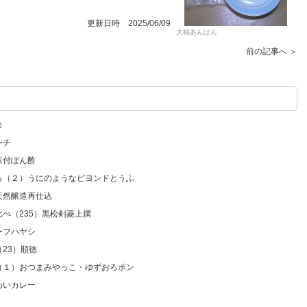
更新日時 2025/06/09
大福あんぱん
前の記事へ ＞
カ
ンチ
味付ぽん酢
いろ（２）うにのようなビヨンドとうふ
天然醸造再仕込
比べ（235）黒松剣菱上撰
ーフハヤシ
23）順徳
ろ（１）おつまみやっこ・ゆずおろポン
わいカレー