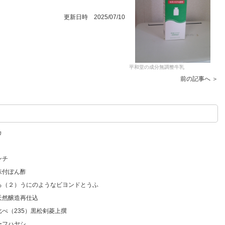
更新日時 2025/07/10
平和堂の成分無調整牛乳
前の記事へ ＞
カ
ンチ
味付ぽん酢
いろ（２）うにのようなビヨンドとうふ
天然醸造再仕込
比べ（235）黒松剣菱上撰
ーフハヤシ