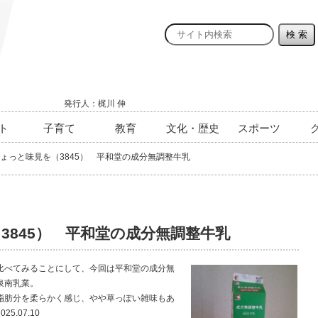
発行人：梶川 伸
ト
子育て
教育
文化・歴史
スポーツ
ょっと味見を（3845） 平和堂の成分無調整牛乳
3845） 平和堂の成分無調整牛乳
べてみることにして、今回は平和堂の成分無
泉南乳業。
肪分を柔らかく感じ、やや草っぽい雑味もあ
.07.10