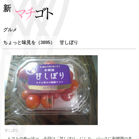
新
グルメ
ちょっと味見を（3895） 甘しぼり
甘しぼり
トマトの食べ比べ、今回は「甘しぼり」にした。パックに和郷園の名