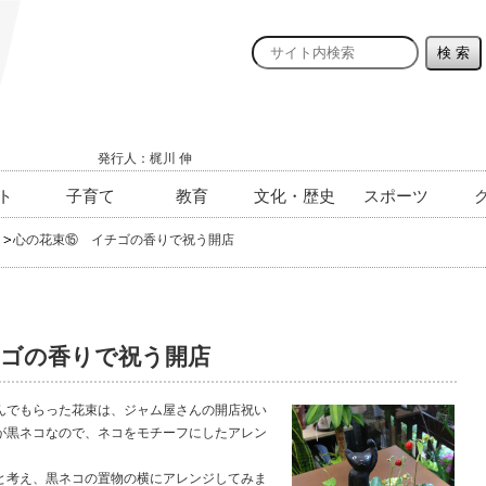
発行人：梶川 伸
ト
子育て
教育
文化・歴史
スポーツ
心の花束⑮ イチゴの香りで祝う開店
チゴの香りで祝う開店
でもらった花束は、ジャム屋さんの開店祝い
が黒ネコなので、ネコをモチーフにしたアレン
考え、黒ネコの置物の横にアレンジしてみま