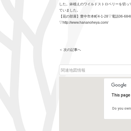
した。鉢植えのワイルドストロベリーを切っ
ていました。
【花の部屋】豊中市本町4-1-28▽電話06-684
▽http://www.hananoheya.com/
＜ 次の記事へ
関連地図情報
This page 
Do you own