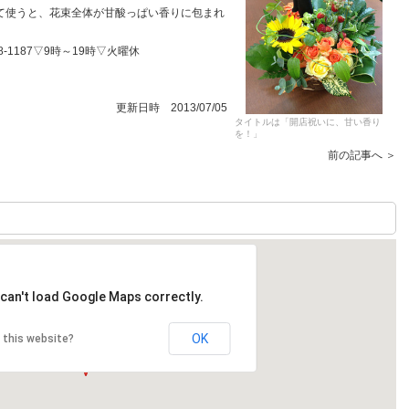
て使うと、花束全体が甘酸っぱい香りに包まれ
8-1187▽9時～19時▽火曜休
更新日時 2013/07/05
タイトルは「開店祝いに、甘い香り
を！」
前の記事へ ＞
can't load Google Maps correctly.
OK
 this website?