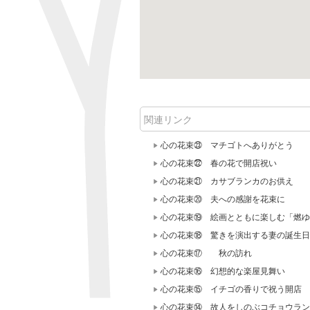
関連リンク
心の花束㉓ マチゴトへありがとう
心の花束㉒ 春の花で開店祝い
心の花束㉑ カサブランカのお供え
心の花束⑳ 夫への感謝を花束に
心の花束⑲ 絵画とともに楽しむ「燃ゆ
心の花束⑱ 驚きを演出する妻の誕生日
心の花束⑰ 秋の訪れ
心の花束⑯ 幻想的な楽屋見舞い
心の花束⑮ イチゴの香りで祝う開店
心の花束⑭ 故人をしのぶコチョウラン