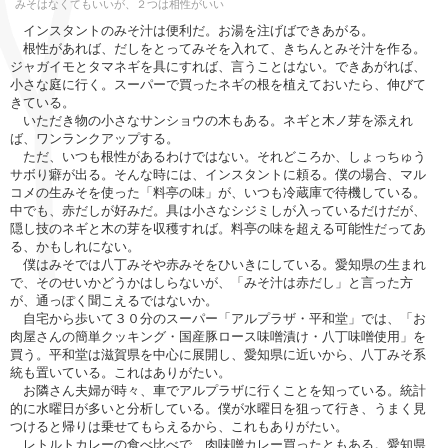
みそはなくてもいいが、２つは相性がいい
インスタントのみそ汁は便利だ。お湯を注げばできあがる。
根性があれば、だしをとってみそを入れて、きちんとみそ汁を作る。
ジャガイモとタマネギを具にすれば、言うことはない。できあがれば、
小さな庭に行く。スーパーで買ったネギの根を植えておいたら、伸びて
きている。
いただき物の小さなサンショウの木もある。ネギと木ノ芽を添えれ
ば、ワンランクアップする。
ただ、いつも根性があるわけではない。それどころか、しょっちゅう
サボり癖が出る。そんな時には、インスタントに頼る。僕の場合、マル
コメの生みそを使った「料亭の味」が、いつも冷蔵庫で待機している。
中でも、赤だしが好みだ。具は小さなシジミしが入っているだけだが、
隠し技のネギと木の芽を収穫すれば。料亭の味を超える可能性だってあ
る、かもしれにない。
僕はみそでは八丁みそや赤みそをひいきにしている。愛知県の生まれ
で、そのせいかどうかはしらないが、「みそ汁は赤だし」と言った方
が、通っぽく聞こえるではないか。
自宅から歩いて３０分のスーパー「アルプラザ・平和堂」では、「お
肉屋さんの簡単クッキング・国産豚ロース味噌漬け・八丁味噌使用」を
買う。平和堂は滋賀県を中心に展開し、愛知県に近いから、八丁みそ系
統も置いている。これはありがたい。
お隣さん夫婦が時々、車でアルプラザに行くことを知っている。統計
的に水曜日が多いと分析している。僕が水曜日を狙って行き、うまく見
つけると帰りは乗せてもらえるから、これもありがたい。
レトルトカレーの食べ比べで、肉味噌カレー買ったともある。愛知県