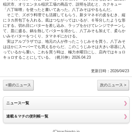
稲沢市、オリエンタル稲沢工場の商品で、説明を読むと、カクキュー
「八丁味噌」を使ったと書いてあった。八丁みそはやるもんだ。
そこで、ズボラ料理でも活躍してもらう。新タマネギの皮をむき、縦
に３カ所包丁を入れる。底はつながってはいるが、６等分したような形
にする。切れ目にバターを差し込み、ラップをかけてレンジでチーンし
て、皿に盛る。鍋を熱してバターを溶かし、八丁みそも加えて、柔らか
いみそバターをつくり、タマネギにかける。
実はアルプラザでは、地元の人が作ったこうじみそを買う。八丁みそ
はほかにスーパーでも買えるからだ、このこうじみそは大きい容器に入
っているから重い。これを買う時は、極力水曜日にし、店内ではキョロ
キョロすることにしている。（梶川伸）2026.04.23
更新日時：2026/04/23
<前のニュース
次のニュース >
ニュース一覧
連載＆マチの便利帳一覧
(C)machigoto.jp