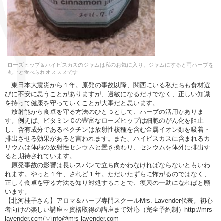
ローズヒップ＆ハイビスカスのジャムは私のお気に入り。ジャムにすると両ハーブを
丸ごと食べられオススメです
東日本大震災から１年。原発の事故以降、関西にいる私たちも食材選
びに不安に思うことがありますが、過敏になるだけでなく、正しい知識
を持って健康を守っていくことが大事だと思います。
放射能から食卓を守る方法のひとつとして、ハーブの活用がありま
す。例えば、ビタミンＣの豊富なローズヒップは細胞のがん化を阻止
し、含有成分であるペクチンは放射性核種を含む金属イオン類を吸着・
排出させる効果があると言われます。また、ハイビスカスに含まれるカ
リウムは体内の放射性セシウムと置き換わり、セシウムを体外に排出す
ると期待されています。
原発事故の影響は長いスパンで立ち向かわなければならないともいわ
れます。やっと１年、されど１年。ただいたずらに怖がるのではなく、
正しく食卓を守る方法を知り対処することで、復興の一助になればと願
います。
【北河桂子さん】アロマ＆ハーブ専門スクールMrs. Lavender代表。初心
者向けの楽しい講座～資格取得の講座まで対応（完全予約制）http://mrs-
lavender.com/▽info@mrs-lavender.com