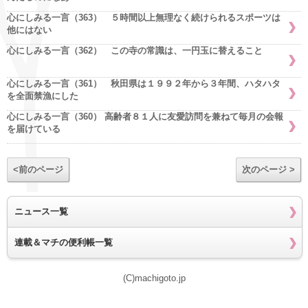
心にしみる一言（363） ５時間以上無理なく続けられるスポーツは
他にはない
心にしみる一言（362） この寺の常識は、一円玉に替えること
心にしみる一言（361） 秋田県は１９９２年から３年間、ハタハタ
を全面禁漁にした
心にしみる一言（360） 高齢者８１人に友愛訪問を兼ねて毎月の会報
を届けている
<前のページ
次のページ >
ニュース一覧
連載＆マチの便利帳一覧
(C)machigoto.jp