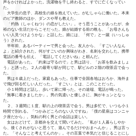
声をかければよかった。洗濯物を干し終わると、すでに亡くなってい
た。
大学生の息子、高校生の娘を抱えていた。がむしゃらに働いた。本来
のピア教師のほか、ダンスや琴も教えた。
「灼熱（しゃくねつ）の恋がしたい」。そう思うことがあったが、余
裕のない生活だからこそだった。娘が結婚する前の晩も、「お母さんも
いい人見つけようかな」と話した。娘には、「何で」と一蹴（いっしゅ
う）された。
半年前、あるパーティーで男と会った。友人から、「すごい人なん
よ」と紹介された。何がすごいのか興味がわき、名刺を交わした。携帯
電話の番号も伝え、「電話してくださいね」と頼んだ。
電話があった。「約束は守るので」と男は語り、「お茶を飲みましょ
う」と誘った。２人の最寄り駅が同じで、駅ビルの２階の喫茶店で会っ
た。
男は６歳上だった。家庭もあった。仕事で全国各地はおろか、海外ま
で飛び回る忙しい人だった。「すごい」とは、このことだった。
小１時間ほど話し、歩いて家に帰った。その途端、電話が鳴った。
「無事に着きましたか」。男の気遣いと優しさに、胸がキュンとなっ
た。
２、３週間に１度、駅の上の喫茶店で会う。男は多忙で、いつも小１
時間で別れる。「つかみどころのない人ですね」「僕の星座はコンニャ
ク座だから」。気転の利く男との会話は楽しい。
女はおどけて、京都弁を交えて聞いてみた。「私が１人暮らしやか
ら、後くされがないと思うて、遊んでるだけやおまへんか」。男は言っ
た。「そんなこと考えてんのか」。その言葉で本気だと信じることにし