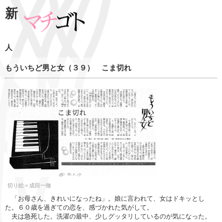
新
人
もういちど男と女（３９） こま切れ
切り絵＝成田一徹
「お母さん、きれいになったね」。娘に言われて、女はドキッとし
た。６０歳を過ぎての恋を、感づかれた気がして。
夫は急死した。洗濯の最中、少しグッタリしているのが気になった。