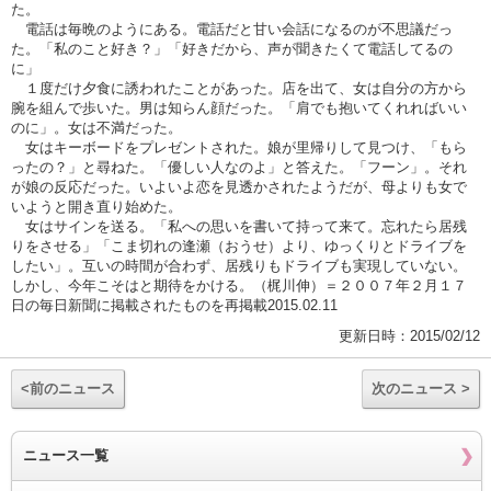
た。
電話は毎晩のようにある。電話だと甘い会話になるのが不思議だっ
た。「私のこと好き？」「好きだから、声が聞きたくて電話してるの
に」
１度だけ夕食に誘われたことがあった。店を出て、女は自分の方から
腕を組んで歩いた。男は知らん顔だった。「肩でも抱いてくれればいい
のに」。女は不満だった。
女はキーボードをプレゼントされた。娘が里帰りして見つけ、「もら
ったの？」と尋ねた。「優しい人なのよ」と答えた。「フーン」。それ
が娘の反応だった。いよいよ恋を見透かされたようだが、母よりも女で
いようと開き直り始めた。
女はサインを送る。「私への思いを書いて持って来て。忘れたら居残
りをさせる」「こま切れの逢瀬（おうせ）より、ゆっくりとドライブを
したい」。互いの時間が合わず、居残りもドライブも実現していない。
しかし、今年こそはと期待をかける。（梶川伸）＝２００７年２月１７
日の毎日新聞に掲載されたものを再掲載2015.02.11
更新日時：2015/02/12
<前のニュース
次のニュース >
ニュース一覧