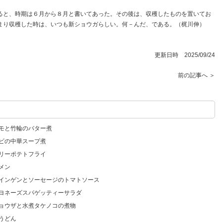
と、時期は６月から８月と書いてあった。その後は、収穫したものを置いてお
まり収穫した時は、いつも新ショウガらしい。何－んだ、である。（梶川伸）
更新日時 2025/09/24
前の記事へ ＞
イモと竹輪のバター煮
エビの中華スープ煮
マリーポテトフライ
メン
コインゲンとソーセージのトマトソース
マヨネーズスパゲッティーサラダ
ギョウザと水煮タケノコの煮物
うどん