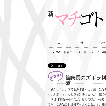
新
人
街
ペッ
TOP
新着ニュース一覧
グルメ
編
編集長のズボラ料
煮
新がつくと、何でもみずみずしい感じになる
ウ、新米、ちょっとジャンルは違うが、僕の
僕は日本酒が好きだが、新酒の味がわかるほ
ろか、飲み始めれば何でもよくなるから、銘