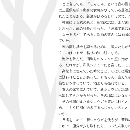
とは言っても、「しんしゅ」という音の響き
に三重県名張市出身の女将がやっている居酒
れたことがある。新酒が飲めるというので、
神主による式のあと、新酒の試飲。まだ舌に
と思った。蔵の社長が言った。「酒蔵で飲む
なーるほど、である。新酒の響きには酒蔵の
ていた。
米の蒸し具合を調べるために、蔵人たちが食
く。力はいるが、粘りの強い餅になる。
泡汁も飲んだ。酒造りのタンクの壁に泡がこ
る。だれかが、和風シチューだと言った。こ
高松市に住んでいた時のこと。しばしば居酒
に誘われたことがあった。もちろん、喜んで
品などを作っていて、酒よりも売れている」
友人の家で飲んでいて、新ショウガが話題に
ら出してきたからだった。その場にはいなか
その仲間がまた新ショウガを買いに行くと、
め。「もう時期が過ぎてるんじゃないの」と
いか。
反省をこめて、新ショウガを使うが、普通の
にゆで、脂分が少し取れたら、いったん取り