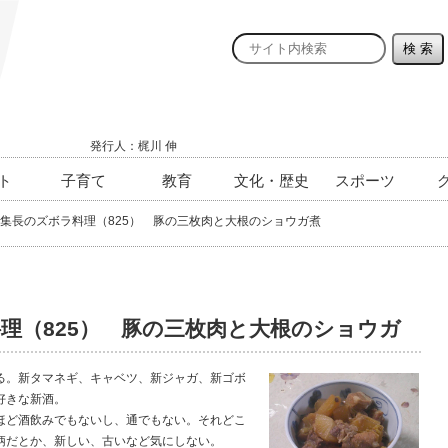
発行人：梶川 伸
ト
子育て
教育
文化・歴史
スポーツ
集長のズボラ料理（825） 豚の三枚肉と大根のショウガ煮
理（825） 豚の三枚肉と大根のショウガ
。新タマネギ、キャベツ、新ジャガ、新ゴボ
好きな新酒。
ど酒飲みでもないし、通でもない。それどこ
柄だとか、新しい、古いなど気にしない。