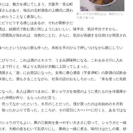
には、魅力を感じてしまう。大阪市・堂山町
屋さんがあり、地元の北村酒造の上槽式に誘わ
新ショウガの場合はは、輪切りにし
ためらうことなく参加した。
て煮て食べる
ピリピリする感じはあるが、それが新鮮さだ
酒は、結婚式で飲む酒と同じようにおいしい。味半分、気分半分ですから」
雰囲気が加われば、当然のことだ。さらに、気分が高揚する仕掛けが用意され
べたというひねり餅も作った。米粒を手のひらで押しつけながら餅にしてい
びりつく。これは酒のエキスで、うまみ調味料になる。これをみそ汁に入れ
こまで行くと、味よりも気分が大幅に上回ってしまった。
屋さん「遊」にお世話になった。女将に勇心酒造（宇多津町）の新酒の試飲会
参加した。酒もさることながら、社長の話がおもしろかった。「米を使った化粧
なった。友人は酒のつまみに、新ショウガを佃煮のように煮たものを冷蔵庫か
った仲間が作り、もらったのだ言う。
売ってなかったという。８月のことだった。僕が買ったのは出始めの６月初
、知ったかぶりで言った。ところが、その翌日にスーパーに行くと、あるではな
ショウガでもよい。豚の三枚肉を食べやすい大きさに切って、ショウガと一緒
出す。大根の皮をむいて乱切りにし、豚肉と一緒に煮る。味付けはだしの素、砂