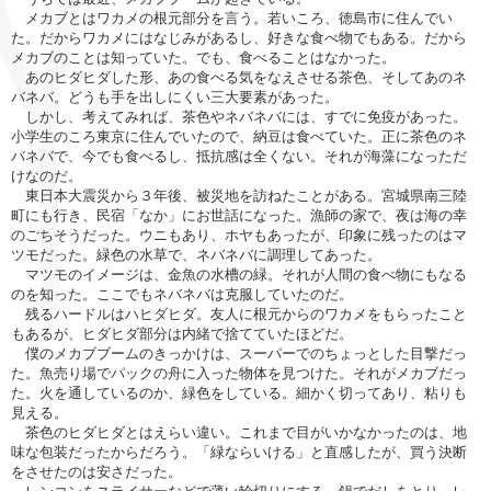
メカブとはワカメの根元部分を言う。若いころ、徳島市に住んでい
た。だからワカメにはなじみがあるし、好きな食べ物でもある。だから
メカブのことは知っていた。でも、食べることはなかった。
あのヒダヒダした形、あの食べる気をなえさせる茶色、そしてあのネ
バネバ。どうも手を出しにくい三大要素があった。
しかし、考えてみれば、茶色やネバネバには、すでに免疫があった。
小学生のころ東京に住んでいたので、納豆は食べていた。正に茶色のネ
バネバで、今でも食べるし、抵抗感は全くない。それが海藻になっただ
けなのだ。
東日本大震災から３年後、被災地を訪ねたことがある。宮城県南三陸
町にも行き、民宿「なか」にお世話になった。漁師の家で、夜は海の幸
のごちそうだった。ウニもあり、ホヤもあったが、印象に残ったのはマ
ツモだった。緑色の水草で、ネバネバに調理してあった。
マツモのイメージは、金魚の水槽の緑。それが人間の食べ物にもなる
のを知った。ここでもネバネバは克服していたのだ。
残るハードルはハヒダヒダ。友人に根元からのワカメをもらったこと
もあるが、ヒダヒダ部分は内緒で捨てていたほどだ。
僕のメカブブームのきっかけは、スーパーでのちょっとした目撃だっ
た。魚売り場でパックの舟に入った物体を見つけた。それがメカブだっ
た。火を通しているのか、緑色をしている。細かく切ってあり、粘りも
見える。
茶色のヒダヒダとはえらい違い。これまで目がいかなかったのは、地
味な包装だったからだろう。「緑ならいける」と直感したが、買う決断
をさせたのは安さだった。