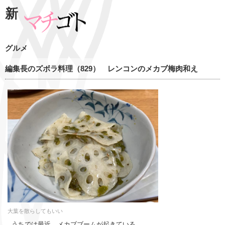
新
グルメ
編集長のズボラ料理（829） レンコンのメカブ梅肉和え
大葉を散らしてもいい
うちでは最近、メカブブームが起きている。