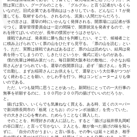
態は実に古い。グーグルのことを、「グルグル」と言う記者がいるくら
いなのだ。旧式企業である理由ははっきりしている。どんなにＩＴが発
達しても、取材するのも、されるのも、泥臭い人間だからだろう。
その古さは、選挙の時にいかんなく発揮される。開票場には記者が張
りつく。選挙管理委員会は一定の間隔で、開票状況を発表するので、そ
れを待てばいいのだが、長年の慣習がそうはさせない。
接戦であれば、発表前に勝ち負けを判断したい。そこで、候補者ごと
に積み上げられていく票の山をひたすら見守る。「票の山を読む」とい
う。ただ、実際は接戦であればあるほど、票の山は読めない。結局は発
表を待ってしまうので、しきたりというか、儀式に近いものがある。
僕の先輩は神頼み派だった。毎日新聞大阪本社の敷地に、小さなお稲
荷さんがまつられている。選挙の投開票日は、必ず「揚げさん」を買っ
て出勤し、まずお稲荷さんにお供えをして、選挙という大仕事がつつが
なく終わることを願い、かしわ手を打つ。神はコンピューターよりも偉
いのである。
ただ、いつも疑問に思うことがあった。新聞社にとっての一大行事の
無事を祈願するのに、１００円か２００円の揚げでいいのだろうか、
と。
揚げは安い。いくらでも気兼ねなく買える。ある時、近くのスーパー
で新潟県長岡市の「栃尾（とちお）のジャンボ油揚げ」を売っていた。
その大きさに心を奪われ、ためらうことなく購入した。
そのことを、料理好きの友人に話した。すると「揚げは福井県丸岡町
の谷口屋だ」と言って引かない。２人とも、敵が食べた揚げの味を知ら
ずに、「自分の方がうまい」と言い張る。その争いは延々と続き、相手